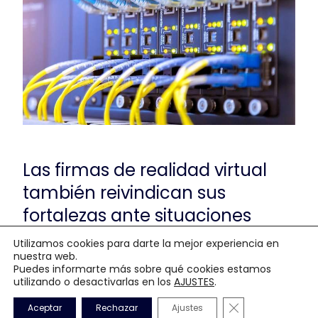
Las firmas de realidad virtual
también reivindican sus
fortalezas ante situaciones
como las que las actuales. Así,
Utilizamos cookies para darte la mejor experiencia en
desde Kuantiko Studio, firma
nuestra web.
Puedes informarte más sobre qué cookies estamos
especializada en este tipo
utilizando o desactivarlas en los
AJUSTES
.
soluciones profesionales,
Cerrar el banner
Aceptar
Rechazar
Ajustes