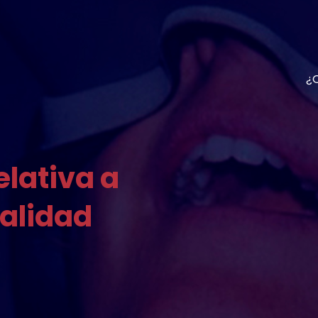
¿Q
elativa a
ealidad