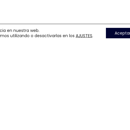
ncia en nuestra web.
Leer más
Acepta
os utilizando o desactivarlas en los
AJUSTES
.
11 de marzo de 2020
Madrid impartirá la e
online y las empresas 
Leer más