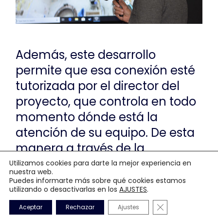
Además, este desarrollo
permite que esa conexión esté
tutorizada por el director del
proyecto, que controla en todo
momento dónde está la
atención de su equipo. De esta
manera a través de la
tecnología,
los equipos pueden
Utilizamos cookies para darte la mejor experiencia en
nuestra web.
seguir formándose
con la
Puedes informarte más sobre qué cookies estamos
utilizando o desactivarlas en los
AJUSTES
.
misma cercanía y entorno que
Cerrar el banner
en sus centros habituales de
Aceptar
Rechazar
Ajustes